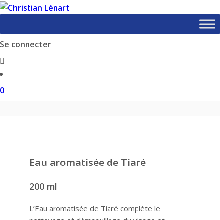
Skip
to
content
Se connecter
0
Eau aromatisée de Tiaré
200 ml
L’Eau aromatisée de Tiaré complète le
nettoyage et démaquillage du visage et