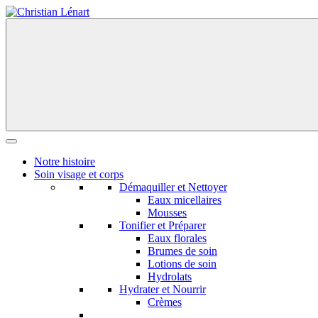
Skip
to
content
Notre histoire
Soin visage et corps
Démaquiller et Nettoyer
Eaux micellaires
Mousses
Tonifier et Préparer
Eaux florales
Brumes de soin
Lotions de soin
Hydrolats
Hydrater et Nourrir
Crèmes