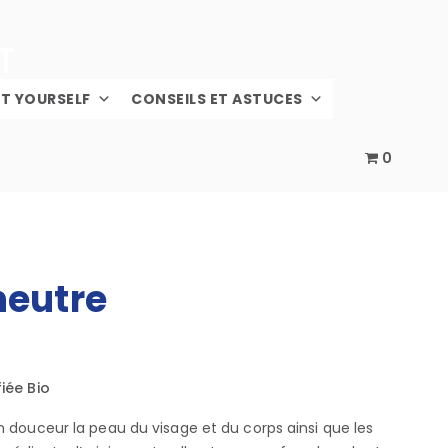
IT YOURSELF
CONSEILS ET ASTUCES
0
neutre
iée Bio
n douceur la peau du visage et du corps ainsi que les